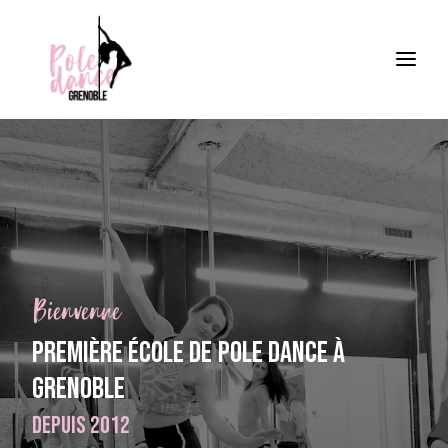
ÉCOLE
COURS
PLANNINGS
ÉVÉNEMENTS
Bienvenue
TARIFS
Première
école
de
Pole
Dance
à
PORTFOLIO
Grenoble
ACTUALITÉS
Depuis 2012